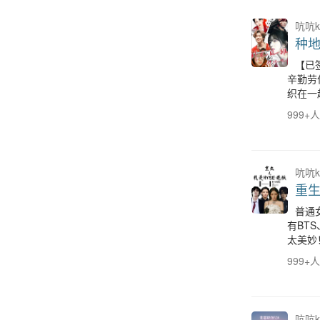
吭吭k
种
【已
辛勤劳
织在一
999+
吭吭k
重生
普通
有BTS
太美妙
999+
吭吭k