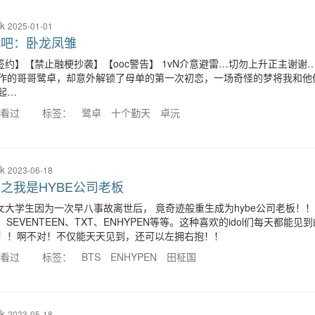
k
2025-01-01
地吧：卧龙凤雏
签约】【禁止融梗抄袭】【ooc警告】 1vN介意避雷…切勿上升正主谢谢
作的哥哥鹭卓，却意外解锁了母单的第一次初恋，一场奇怪的梦将我和他
起…
人看过
标签：
鹭卓
十个勤天
卓沅
k
2023-06-18
之我是HYBE公司老板
女大学生因为一次早八事故离世后， 竟奇迹般重生成为hybe公司老板！！
、SEVENTEEN、TXT、ENHYPEN等等。这种喜欢的idol们每天都能
！！啊不对！不仅能天天见到，还可以左拥右抱！！
人看过
标签：
BTS
ENHYPEN
田柾国
k
2023-05-18