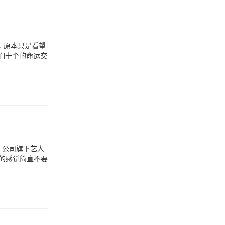
… 原本只是看望
们十个的命运交
 公司旗下艺人
见到的感觉简直不要