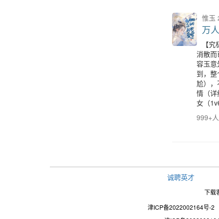
惟玉
万
【究
消散而
容玉意
到，整
尬），
情（详
女（1
999+
诚聘英才
下载
津ICP备2022002164号-2