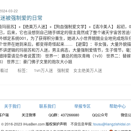
2024-03-22
人迷被强制爱的日常
极玛丽苏】+【绝美万人迷】+【狗血强制爱文学】+【清冷美人】 起初，0
已，后来，它也没想到自己随手绑定的宿主竟然成了整个诸天宇宙苦苦追
外绑定系统001，为了获得积分重生，她进入小世界兢兢业业地完成炮灰任
个世界在她到来后，都变得奇怪起来…… 【避雷】：非女强，大量外貌
不讲逻辑的玛丽苏和万人迷，男主病态，大量强制爱情节，生子情节，毫
细排雷请见作者说置顶） 世界一：霸总的炮灰青梅（1v3） 世界二：替
v6） 世界三：豪门佛子文里的炮灰大小姐
人看过
标签：
1vn万人迷
强制爱
女主绝美万人迷
关于我们
联系我们
举报专区
帮助中心
客户端
关注微博
QQ群：437266680
QQ公众号
微信
© 2016-2023 iHuaBen.com
版权保护声明
不良信息举报:
tousu@liangzishidai.cn