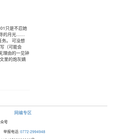
01只是不忍她
寻的月光……
务。 可没想
描写（可能会
无理由的一见钟
嫁文里的炮灰嫡
网编专区
公众号
举报电话:
0772-2994948