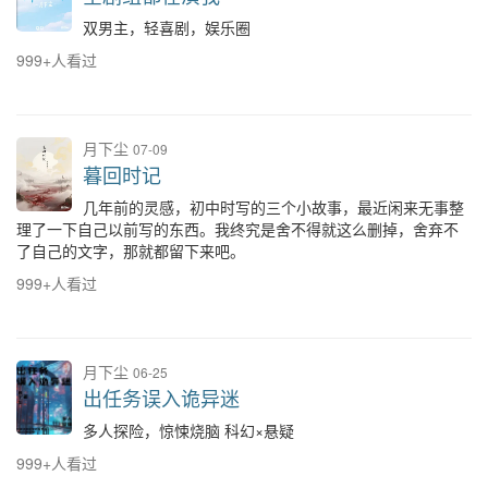
双男主，轻喜剧，娱乐圈
999+人看过
月下尘
07-09
暮回时记
几年前的灵感，初中时写的三个小故事，最近闲来无事整
理了一下自己以前写的东西。我终究是舍不得就这么删掉，舍弃不
了自己的文字，那就都留下来吧。
999+人看过
月下尘
06-25
出任务误入诡异迷
多人探险，惊悚烧脑 科幻×悬疑
999+人看过