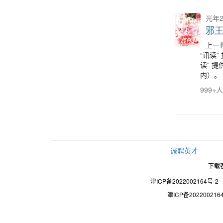
光年
邪
上一
“讯读
读” 
内）。
999+
诚聘英才
下载
津ICP备2022002164号-2
津ICP备202200216