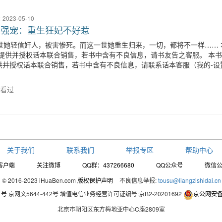
2
2023-05-10
王强宠：重生狂妃不好惹
世她轻信奸人，被害惨死。而这一世她重生归来，一切，都将不一样…… 
” 提供并授权话本联合销售，若书中含有不良信息，请书友告之客服。 本书
提供并授权话本联合销售，若书中含有不良信息，请联系话本客服（我的-设
人看过
关于我们
联系我们
举报专区
帮助中心
客户端
关注微博
QQ群：437266680
QQ公众号
微信
© 2016-2023 iHuaBen.com
版权保护声明
不良信息举报:
tousu@liangzishidai.cn
4号
京网文5644-442号
增值电信业务经营许可证编号:京B2-20201692
京公网安备1
北京市朝阳区东方梅地亚中心C座2809室