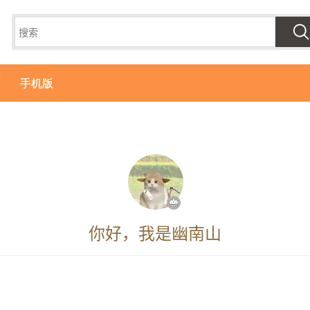
手机版
你好，我是幽南山