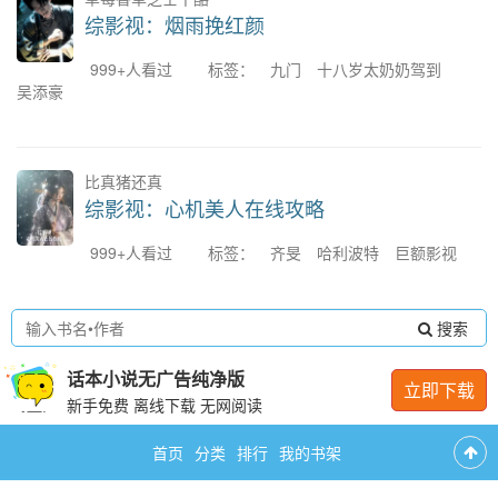
综影视：烟雨挽红颜
999+人看过
标签：
九门
十八岁太奶奶驾到
吴添豪
比真猪还真
综影视：心机美人在线攻略
999+人看过
标签：
齐旻
哈利波特
巨额影视
搜索
话本小说无广告纯净版
立即下载
新手免费 离线下载 无网阅读
首页
分类
排行
我的书架