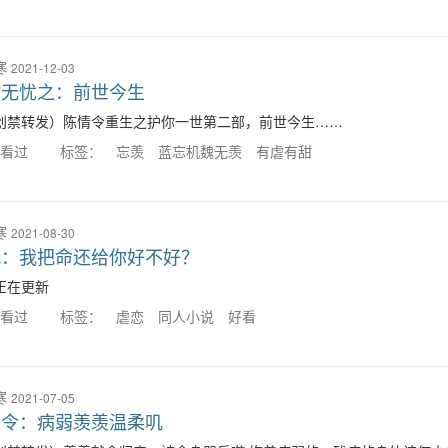
寒
2021-12-03
你无忧之：前世今生
创禁转发）陈情令重生之护你一世第二部，前世今生……
人看过
标签：
忘羡
蓝忘机魏无羡
有虐有甜
寒
2021-08-30
战：我把命还给你好不好？
正在更新
人看过
标签：
虐恋
同人小说
好看
寒
2021-07-05
情令：病弱羡羡温柔叽