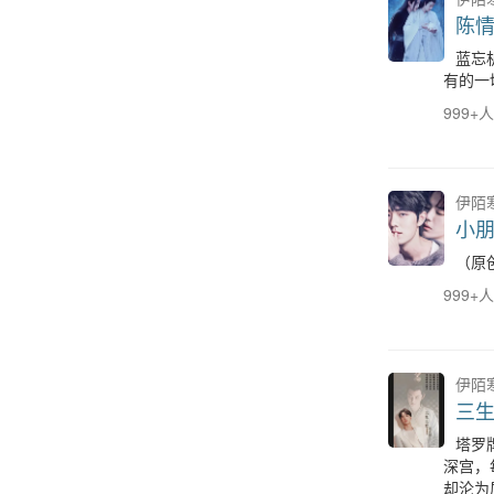
陈
蓝忘
有的一
999+
伊陌
小
（原
999+
伊陌
三
塔罗
深宫，
却沦为