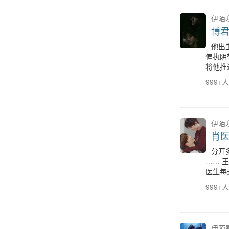
伊陌
博
他出
偏执阴
将他推
999+
伊陌
肖
分开
…… 
医生每
999+
伊陌