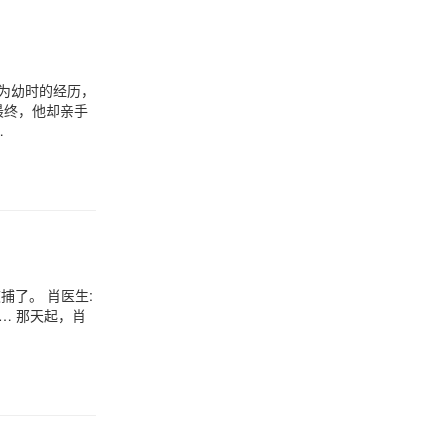
为幼时的经历，
最终，他却亲手
…
捕了。 肖医生:
… 那天起，肖