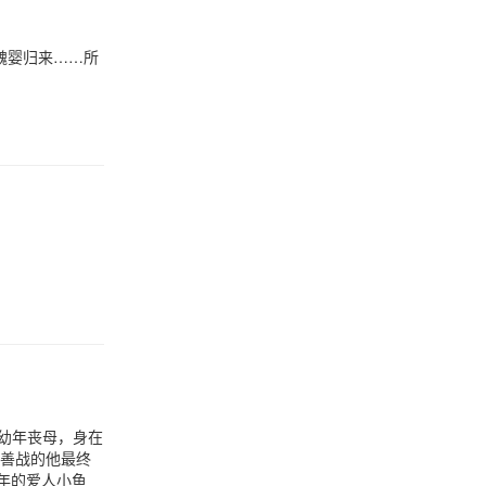
魏婴归来……所
幼年丧母，身在
勇善战的他最终
年的爱人小鱼