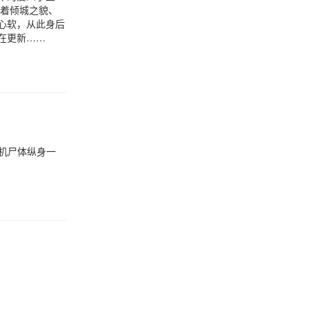
有着倾城之貌、
心软，从此身后
在更新……
机尸体纵身一