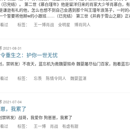
（已完结）。 第二世《慕白瑾年》他是留洋归来的肖家大少爷肖慕白，
是谦逊有礼的他，怎么也想不到自己会遇到那个叫王瑾年浪荡子，一时的
一个誓要将他掰w的小跟班……（已完结） 第三世《并肩于雪山之巅》正
人看过
标签：
王一博肖战
全明星
博肖同人
寒
2021-08-31
情令重生之：护你一世无忧
创，禁转发）不夜天，蓝忘机为救魏婴殒命 魏婴屠尽仙门百家，抱着蓝忘
人看过
标签：
忘羡
陈情令同人
魏婴蓝湛
寒
2021-07-04
崽崽，我累了
创禁转发）战哥，我爱你 狗崽崽，我累了
人看过
标签：
王一博
肖战
有虐有甜