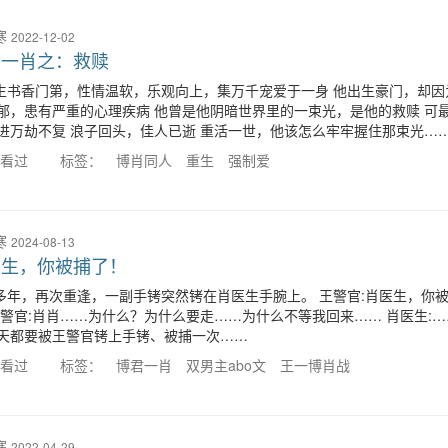
寒
2022-12-02
君一肖之：救赎
生书香门第，性情温软，乐观向上，集万千宠爱于一身 他出生豪门，却因
郁，患有严重的心理疾病 他曾是他阴暗世界里的一束光，是他的救赎 可
进万劫不复 浪子回头，佳人已逝 重活一世，他该怎么牢牢握住那束光…
人看过
标签：
博肖同人
重生
强制爱
寒
2024-08-13
医生，你被捕了！
多年，再次重逢，一副手铐突然铐在肖医生手腕上。 王警官:肖医生，你被
王警官:肖肖……为什么？为什么要走……为什么不等我回来…… 肖医生:…
天都要被王警官铐上手铐、被捕一次……
人看过
标签：
博君一肖
双男主abo文
王一博肖战
寒
2022-04-29