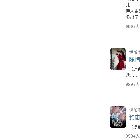
儿……
待人更
多出了
999+
伊陌
陈
（原
跃……
999+
伊陌
狗
（原
999+