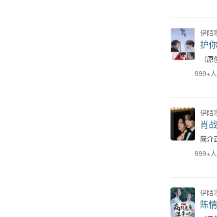
伊陌
护
（原
999+
伊陌
肖
简介
999+
伊陌
陈