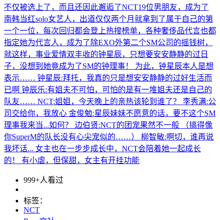
不仅被选上了，而且还因此邂逅了NCT19位男朋友，成为了
南韩当红solo女艺人，出道仅仅两个月就拿到了属于自己的第
一个一位，每次回归都会登上热搜榜单，各种奢侈品代言也都
指定她为代言人，成为了除EXO外第二个SM公司的摇钱树，
就这样，事业爱情双丰收的钟星辰，只想要安安静静的过日
子，没想到她竟成为了SM的钟理事！ 为此，钟星辰本人是想
表示…… 钟星辰:拜托，我真的只是想安安静静的过好生活而
已啊 钟辰乐:有姐夫不可怕，可怕的是有一堆姐夫还是自己的
队友…… NCT:姐姐，今天晚上的亲热该轮到谁了？ 李秀满:公
司交给你，我放心 金俊勉:星辰妹妹不愿意的话，要不这个SM
理事我来当...如何？ 边伯贤:NCT的团宠果然不一般 （搞得像
你SuperM的队长没有心尖宠似的……） 柳智敏:啊切，谁再说
我坏话... 女主也在一步步成长中，NCT会陪着她一起成长
的！ 有小虐，但保甜，女主有开挂功能
999+人看过
标签：
NCT