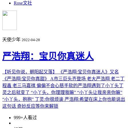
Rose文社
天使少年
2022-04-28
严浩翔：宝贝你真迷人
【听见你说，朝阳起又落】 《严浩翔:宝贝你真迷人》又名
《严浩翔:宝贝你真甜》 A市三巨头齐登场 老大严浩翔 老二丁
程鑫 老三马嘉祺 偏偏不会心慈手软的严浩翔遇到了小丫头丁
灵之后就变了 “小丫头，你理理我嘛” “小丫头让我亲亲你嘛”
“小丫头，抱抱” 丁灵:你很烦诶 严浩翔:希望在床上你也能说出
这句话 奇妙反应等你来解锁
999+人看过