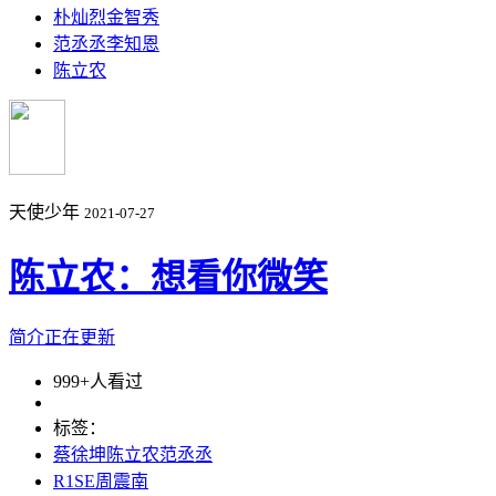
朴灿烈金智秀
范丞丞李知恩
陈立农
天使少年
2021-07-27
陈立农：想看你微笑
简介正在更新
999+人看过
标签：
蔡徐坤陈立农范丞丞
R1SE周震南