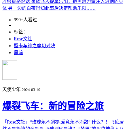
才够资格说话 家族派人捉拿乐阳，把黑暗力量注入进他的身
体 另一边的白夜得知此事后决定帮助乐阳……
999+人看过
标签：
Rose文社
盟卡车神之魔幻对决
黑暗
天使少年
2024-03-10
爆裂飞车：新的冒险之旅
「Rose文社」“玫瑰永不凋零.爱意永不消散” 什么？！飞伦居
然不是擎锋的亲哥哥 那他到底是谁？ “梦里”的那位神秘人又