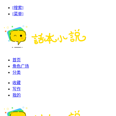
[搜索]
[菜单]
首页
角色广场
分类
收藏
写作
我的