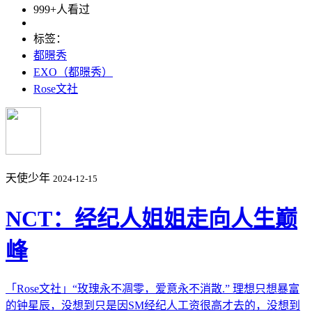
999+人看过
标签：
都暻秀
EXO（都暻秀）
Rose文社
天使少年
2024-12-15
NCT：经纪人姐姐走向人生巅
峰
「Rose文社」“玫瑰永不凋零，爱意永不消散.” 理想只想暴富
的钟星辰，没想到只是因SM经纪人工资很高才去的，没想到