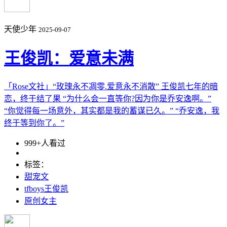
天使少年
2025-09-07
王俊凯：爱意未满
「Rose文社」“玫瑰永不凋零.爱意永不消散” 王俊凯七年的暗
恋，终于结了果 “为什么会一直等你?因为你是乔安逸啊。”
“你觉得每一场意外，其实都是我的蓄谋已久。” “乔安逸，我
终于等到你了。”
999+人看过
标签：
甜宠文
tfboys王俊凯
原创女主