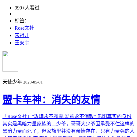
999+人看过
标签：
Rose文社
宋祖儿
王安宇
天使少年
2023-05-01
盟卡车神：消失的友情
「Rose文社」“玫瑰永不凋零.爱意永不消散” 乐阳真实的身份
其实是黑暗力量家族的二少爷，哥哥大少爷因承受不住这样的
黑暗力量而死了，但家族里并没有亲情存在，只有力量强的人