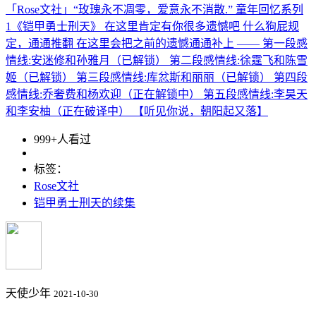
「Rose文社」“玫瑰永不凋零，爱意永不消散.” 童年回忆系列
1《铠甲勇士刑天》 在这里肯定有你很多遗憾吧 什么狗屁规
定，通通推翻 在这里会把之前的遗憾通通补上 —— 第一段感
情线:安迷修和孙雅月（已解锁） 第二段感情线:徐霆飞和陈雪
姬（已解锁） 第三段感情线:库忿斯和丽丽（已解锁） 第四段
感情线:乔奢费和杨欢迎（正在解锁中） 第五段感情线:李昊天
和李安柚（正在破译中） 【听见你说，朝阳起又落】
999+人看过
标签：
Rose文社
铠甲勇士刑天的续集
天使少年
2021-10-30