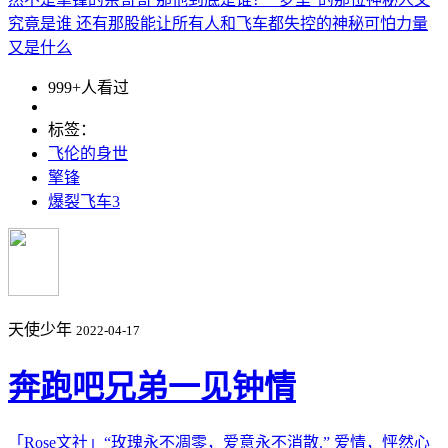
究竟是谁 还有那股能让所有人和飞车都失控的神秘可怕力量
又是什么
999+人看过
标签：
飞伦的身世
擎锋
爆裂飞车3
天使少年
2022-04-17
奔跑吧兄弟一见钟情
「Rose文社」“玫瑰永不凋零，爱意永不消散.” 爱情，怦然心