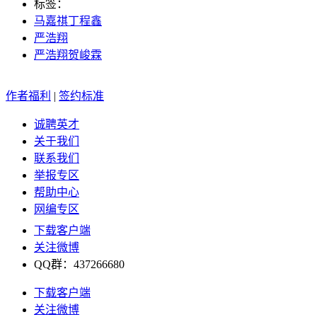
标签：
马嘉祺丁程鑫
严浩翔
严浩翔贺峻霖
作者福利
|
签约标准
诚聘英才
关于我们
联系我们
举报专区
帮助中心
网编专区
下载客户端
关注微博
QQ群：437266680
下载客户端
关注微博