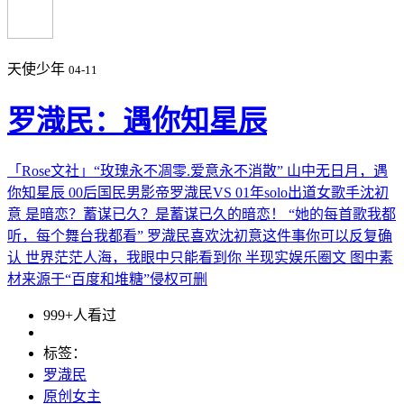
天使少年
04-11
罗渽民：遇你知星辰
「Rose文社」“玫瑰永不凋零.爱意永不消散” 山中无日月，遇
你知星辰 00后国民男影帝罗渽民VS 01年solo出道女歌手沈初
意 是暗恋？蓄谋已久？是蓄谋已久的暗恋！ “她的每首歌我都
听，每个舞台我都看” 罗渽民喜欢沈初意这件事你可以反复确
认 世界茫茫人海，我眼中只能看到你 半现实娱乐圈文 图中素
材来源于“百度和堆糖”侵权可删
999+人看过
标签：
罗渽民
原创女主