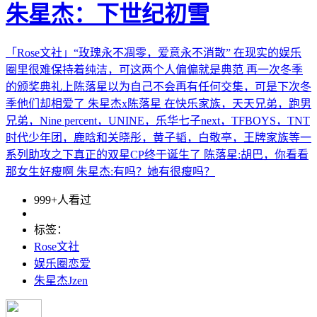
朱星杰：下世纪初雪
「Rose文社」“玫瑰永不凋零，爱意永不消散” 在现实的娱乐
圈里很难保持着纯洁，可这两个人偏偏就是典范 再一次冬季
的颁奖典礼上陈落星以为自己不会再有任何交集，可是下次冬
季他们却相爱了 朱星杰x陈落星 在快乐家族，天天兄弟，跑男
兄弟，Nine percent，UNINE，乐华七子next，TFBOYS，TNT
时代少年团，鹿晗和关晓彤，黄子韬，白敬亭，王牌家族等一
系列助攻之下真正的双星CP终于诞生了 陈落星:胡巴，你看看
那女生好瘦啊 朱星杰:有吗？她有很瘦吗？
999+人看过
标签：
Rose文社
娱乐圈恋爱
朱星杰Jzen