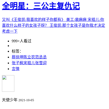
全明星：三公主复仇记
又叫《王俊凯:我喜欢的样子你都有》 美工:裴麻麻 宋祖儿:你
喜欢什么样子的女孩子呀？ 王俊凯:那个女孩子是你我才决定
考虑一下
999+人看过
标签：
蔡徐坤陈立农范丞丞
张子枫宋祖儿张雪迎
言情
天使少年
2021-10-05