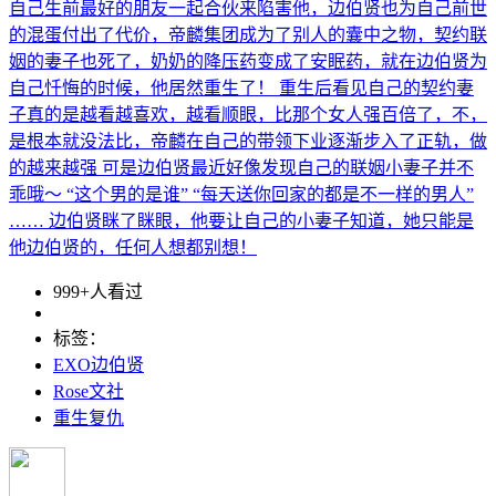
自己生前最好的朋友一起合伙来陷害他，边伯贤也为自己前世
的混蛋付出了代价，帝麟集团成为了别人的囊中之物，契约联
姻的妻子也死了，奶奶的降压药变成了安眠药，就在边伯贤为
自己忏悔的时候，他居然重生了！ 重生后看见自己的契约妻
子真的是越看越喜欢，越看顺眼，比那个女人强百倍了，不，
是根本就没法比，帝麟在自己的带领下业逐渐步入了正轨，做
的越来越强 可是边伯贤最近好像发现自己的联姻小妻子并不
乖哦～ “这个男的是谁” “每天送你回家的都是不一样的男人”
…… 边伯贤眯了眯眼，他要让自己的小妻子知道，她只能是
他边伯贤的，任何人想都别想！
999+人看过
标签：
EXO边伯贤
Rose文社
重生复仇