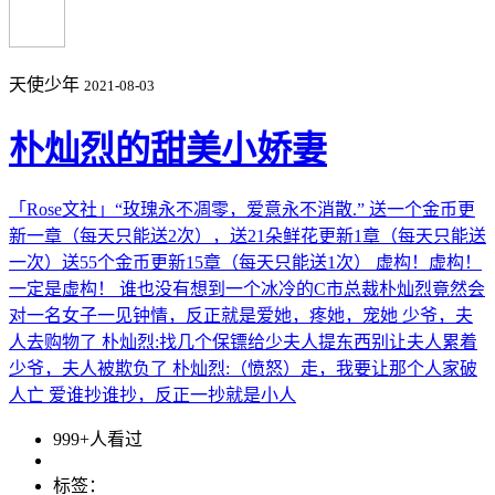
天使少年
2021-08-03
朴灿烈的甜美小娇妻
「Rose文社」“玫瑰永不凋零，爱意永不消散.” 送一个金币更
新一章（每天只能送2次），送21朵鲜花更新1章（每天只能送
一次）送55个金币更新15章（每天只能送1次） 虚构！虚构！
一定是虚构！ 谁也没有想到一个冰冷的C市总裁朴灿烈竟然会
对一名女子一见钟情，反正就是爱她，疼她，宠她 少爷，夫
人去购物了 朴灿烈:找几个保镖给少夫人提东西别让夫人累着
少爷，夫人被欺负了 朴灿烈:（愤怒）走，我要让那个人家破
人亡 爱谁抄谁抄，反正一抄就是小人
999+人看过
标签：