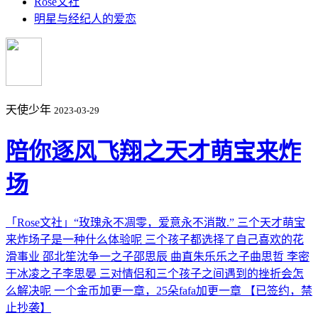
Rose文社
明星与经纪人的爱恋
天使少年
2023-03-29
陪你逐风飞翔之天才萌宝来炸
场
「Rose文社」“玫瑰永不凋零，爱意永不消散.” 三个天才萌宝
来炸场子是一种什么体验呢 三个孩子都选择了自己喜欢的花
滑事业 邵北笙沈争一之子邵思辰 曲直朱乐乐之子曲思哲 李密
于冰凌之子李思晏 三对情侣和三个孩子之间遇到的挫折会怎
么解决呢 一个金币加更一章，25朵fafa加更一章 【已签约，禁
止抄袭】