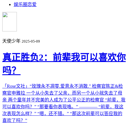
娱乐圈恋爱
天使少年
2025-05-09
真正胜负2：前辈我可以喜欢你
吗？
「Rose文社」“玫瑰永不凋零.爱意永不消散.” 检察官陈正&检
察官申雅拉 一个从小失去了父亲，而另一个从小就失去了母
亲 两个童年并不完美的人成为了公平公正的检察官 “前辈，我
可以喜欢你吗？” “那要看你表现咯。” ———— “前辈，我这
次表现怎么样？” “嗯，还不错。” “那这次前辈可以答应我的
喜欢了吗？”