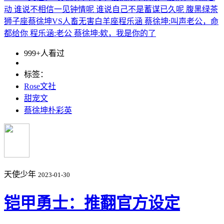
动 谁说不相信一见钟情呢 谁说自己不是蓄谋已久呢 腹黑绿茶
狮子座蔡徐坤VS人畜无害白羊座程乐涵 蔡徐坤:叫声老公，命
都给你 程乐涵:老公 蔡徐坤:欸，我是你的了
999+人看过
标签：
Rose文社
甜宠文
蔡徐坤朴彩英
天使少年
2023-01-30
铠甲勇士：推翻官方设定