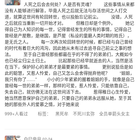
人死之后会去何处？人是否有灵魂？ 这些事情从来都
没有人能够进行解答，毕竟人死之后就无法与存活世间之人打交
道，就算这世间有轮回转世，也以投胎忘记前尘。 没错，人死
之后就应当重新一切开始才对。 但稚日却是个例外。 她记
得自己为人知识的每一世，记得曾经发生的所有的事情，记得自己
曾经是产屋敷，是继国，是芦屋（私设的童磨人类时期的姓氏），
是无氏之人。 每一次再次轮回转世的时候，都已经与自己曾经
的时代有着巨大的鸿沟，因此她从未有过去追寻自己前尘之事的想
法。 至于自己曾经那些都最在乎的不得了的弟弟们，大概如今
也已经尘归尘土归土。 比起那些已经早就逝去的人，当然是活
在当下，保护好心的弟弟才是最要紧的事情。 更别说狯岳是如
此的聪慧，又惹人怜爱，自己又怎么会舍得抛弃他呢？ “姐姐，
我只有你了……” 小小的少年紧紧的握着姐姐的手，就像是自己
曾经每一世的弟弟一样，那样的可爱，惹人怜爱，只能依靠自己，
失去自己，就仿佛无法在这世间活下去。 惹得稚日心生怜爱，
她当然愿意保护自己的弟弟，只要自己的弟弟永远服从她，至于其
她的那些外人的爱慕之情，对于她来说
999+人看过
标签：
黑死牟
不死川玄弥
全员单箭头女主
白巳帝月
02-24