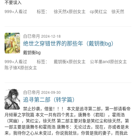
不要误入
999+人看过
标签：
徐天然x原创女主
cp笑红尘
徐天然
白巳帝月
2024-12-18
绝世之穿错世界的那些年（戴钥衡bg）
戴钥衡bg
999+人看过
标签：
戴钥衡x原创女主
公羊墨and原创女主
陈子锋X原创女主
白巳帝月
2024-09-30
追寻第二部（转学篇）
禁止抄袭，借鉴！！！ 本文是追寻第二部，第一部请看帝
月倾華之学院篇 本文一共有四个男主，唐舞冬（君陌），霍雨浩
（冥幽），笑红尘，徐天然 第二部主要对象是笑红尘和徐天然，第
一部主要是唐舞冬和霍雨浩 唐舞冬：无论过去，现在，亦或者是未
来，我待你之心从未变过，你说我就信，你曾是我的妻子，而我此