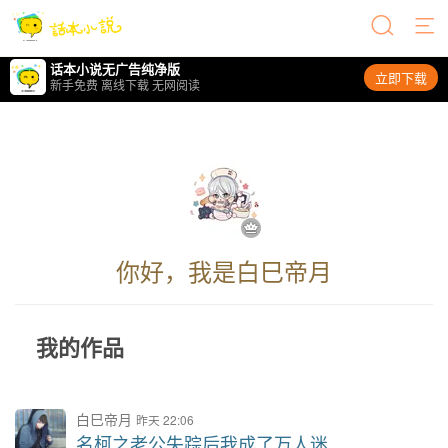
话本小说无广告纯净版
立即下载
新手免费 离线下载 无网阅读
你好，我是白巳帝月
我的作品
白巳帝月
昨天 22:06
名柯之老公失踪后我成了万人迷