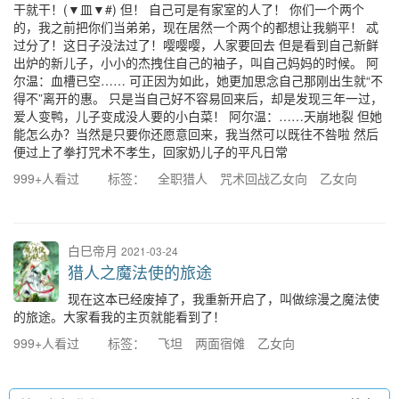
干就干！(▼皿▼#) 但！ 自己可是有家室的人了！ 你们一个两个
的，我之前把你们当弟弟，现在居然一个两个的都想让我躺平！ 忒
过分了！这日子没法过了！嘤嘤嘤，人家要回去 但是看到自己新鲜
出炉的新儿子，小小的杰拽住自己的袖子，叫自己妈妈的时候。 阿
尔温：血槽已空…… 可正因为如此，她更加思念自己那刚出生就“不
得不”离开的惠。 只是当自己好不容易回来后，却是发现三年一过，
爱人变鸭，儿子变成没人要的小白菜！ 阿尔温：……天崩地裂 但她
能怎么办？当然是只要你还愿意回来，我当然可以既往不咎啦 然后
便过上了拳打咒术不孝生，回家奶儿子的平凡日常
999+人看过
标签：
全职猎人
咒术回战乙女向
乙女向
白巳帝月
2021-03-24
猎人之魔法使的旅途
现在这本已经废掉了，我重新开启了，叫做综漫之魔法使
的旅途。大家看我的主页就能看到了！
999+人看过
标签：
飞坦
两面宿傩
乙女向