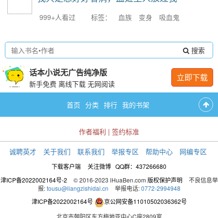
999+人看过
标签：
血族
变身
吸血鬼
搜索
话本小说无广告纯净版
立即下载
新手免费 离线下载 无网阅读
首页
分类
排行
我的书架
作者福利
|
签约标准
诚聘英才
关于我们
联系我们
举报专区
帮助中心
网编专区
下载客户端
关注微博
QQ群：437266680
津ICP备2022002164号-2
© 2016-2023 iHuaBen.com
版权保护声明
不良信息举
报:
tousu@liangzishidai.cn
举报电话:
0772-2994948
津ICP备2022002164号
京公网安备11010502036362号
北京市朝阳区东方梅地亚中心C座2809室