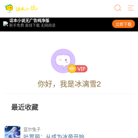
话本小说无广告纯净版
立即下载
新手免费 离线下载 无网阅读
你好，我是冰漓雪2
最近收藏
蓝尔兔子
叶罗丽：从成为冰帝开始