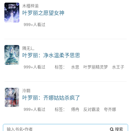
木槿梓渝
叶罗丽之愿望女神
999+人看过
隅无辶
叶罗丽：净水温柔予思思
999+人看过
标签：
水思
叶罗丽精灵梦
水王子
泠翾
叶罗丽：齐娜姑姑杀疯了
999+人看过
标签：
傅冉
反对霸凌
夸齐娜
搜索