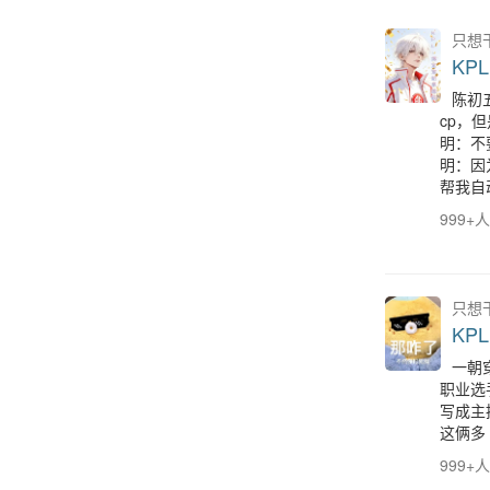
只想
KP
陈初
cp，
明：不
明：因
帮我自
999+
只想
KP
一朝
职业选手 无cp的意思
写成主
这俩多
999+