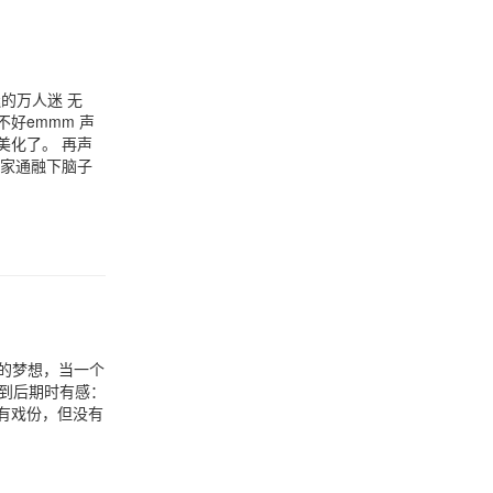
的万人迷 无
好emmm 声
美化了。 再声
大家通融下脑子
的梦想，当一个
也有戏份，但没有