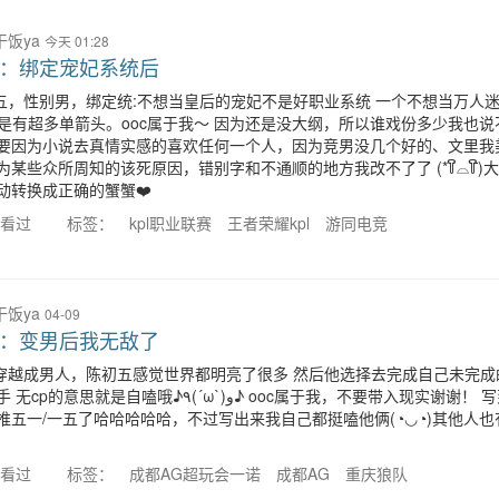
干饭ya
今天 01:28
L：绑定宠妃系统后
五，性别男，绑定统:不想当皇后的宠妃不是好职业系统 一个不想当万人迷
但是有超多单箭头。ooc属于我～ 因为还是没大纲，所以谁戏份多少我也说不
要因为小说去真情实感的喜欢任何一个人，因为竞男没几个好的、文里我
为某些众所周知的该死原因，错别字和不通顺的地方我改不了了 (*꒦ິ⌓꒦ີ)
动转换成正确的蟹蟹❤️
人看过
标签：
kpl职业联赛
王者荣耀kpl
游同电竞
干饭ya
04-09
L：变男后我无敌了
穿越成男人，陈初五感觉世界都明亮了很多 然后他选择去完成自己未完成
就是自嗑哦♪٩(´ω`)و♪ ooc属于我，不要带入现实谢谢！ 写到后期时有感：
推五一/一五了哈哈哈哈哈，不过写出来我自己都挺嗑他俩(◔◡◔)其他人
人看过
标签：
成都AG超玩会一诺
成都AG
重庆狼队