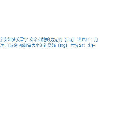
宁安如梦姜雪宁-女帝和她的男宠们【ing】 世界21：月
老九门苏窈-都想做大小姐的赘婿【ing】 世界24：少白