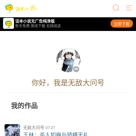
话本小说无广告纯净版
立即下载
新手免费 离线下载 无网阅读
你好，我是无敌大问号
我的作品
无敌大问号
07-27
王林：杀人如麻与骄横无礼