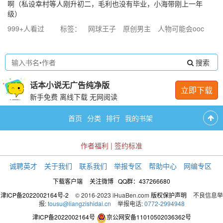
啊（私设幸村等人刚升初二，毛利也没有毕业，小海带刚上一年
级）
999+人看过
标签：
网球王子
原创男主
人物可能会ooc
搜索
话本小说无广告纯净版
立即下载
新手免费 离线下载 无网阅读
首页
分类
排行
我的书架
作者福利
|
签约标准
诚聘英才
关于我们
联系我们
举报专区
帮助中心
网编专区
下载客户端
关注微博
QQ群：437266680
津ICP备2022002164号-2
© 2016-2023 iHuaBen.com
版权保护声明
不良信息举
报:
tousu@liangzishidai.cn
举报电话:
0772-2994948
津ICP备2022002164号
京公网安备11010502036362号