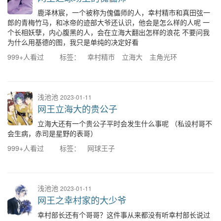
鹿泽林宸，一个被称为傀儡师的人，幸村精市和真田弦一
郎的青梅竹马，和冰帝的迹部大爷还认识，他会是怎么样的人呢 一
个长相妖孽，内心腹黑的人，会在立海大翻出怎样的浪花 不要问我
为什么用基德的图，我只是单纯的决定好看
999+人看过
标签：
幸村精市
立海大
主角光环
浅池池
2023-01-11
网王立海大的贵公子
立海大还有一个贵公子平时会发生什么事呢 （私设村哥不
会生病，赤司是星野的表哥）
999+人看过
标签：
网球王子
浅池池
2023-01-11
网王之幸村家的大少爷
幸村部长还有个哥哥？这件事从来都没有听幸村部长说过