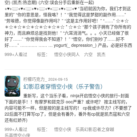
空) (凯杰:热恋期) (六空:误会分手后重新在一起)
+♥+:;;;:+♥+:;;;:+♥+:;;;:+♥+:;;;:+♥+:;;;:+♥ “当初就因为你，我们才到这
里的” “你的意思是，怪我咯？！” “我觉得这是梦甜的副作用……”
“劳埃德，你觉得像副作用吗？” “这是主作用好吧！” “……” ☆＊☆
＊☆＊☆＊☆＊☆＊☆＊☆＊☆ * ☆＊☆ “那个孩子拥有了你所有的
神力，而且麻烦总是找到他！” “六耳消消气。。。小天已经做了很
好了……” “你觉得我会不知道？！” “悟空，你们别吵了……好不
好……” ………… …… … yogurt(_ depression_) 产品，必是好东西
999+人看过
标签：
悟空小侠同人
六空
凯杰
柠檬巧克力_
2024-09-15
幻影忍者穿悟空小侠（乐子警告）
重新写，这个当乐子看，ninja开启悟空小侠的旅行~封面
下面的是手！！有摩罗和琵克莎 ooc严重？或许吧？ 按主线写的，
内容可能不一样，但是按的是主线写的！ cp我或许尽力？(不要想了
22后面不打算写cp了，但是会有番外，番外有cp就是凯杰寇和六空
还有红娇齐)
999+人看过
标签：
悟空小侠
乐高幻影忍者之穿越
乐高悟空小侠