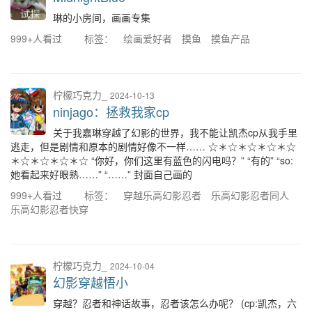
琳的小房间，画画专集
999+人看过
标签：
绘画爱好者
摸鱼
摸鱼产品
柠檬巧克力_
2024-10-13
ninjago：拯救我家cp
关于我嘉琳穿越了幻影的世界，我不能让凯杰cp从我手里
逃走，但是剧情和原本的剧情好像不一样…… ☆＊☆＊☆＊☆＊☆
＊☆＊☆＊☆＊☆ “你好，你们这里有蓝色的闪电吗？” “有的” “so:
她看起来好眼熟……” “……” 封面自己画的
999+人看过
标签：
穿越乐高幻影忍者
乐高幻影忍者同人
乐高幻影忍者快穿
柠檬巧克力_
2024-10-04
幻影穿越悟小
穿越？忍者和神话故事，忍者该怎么办呢？ (cp:凯杰，六