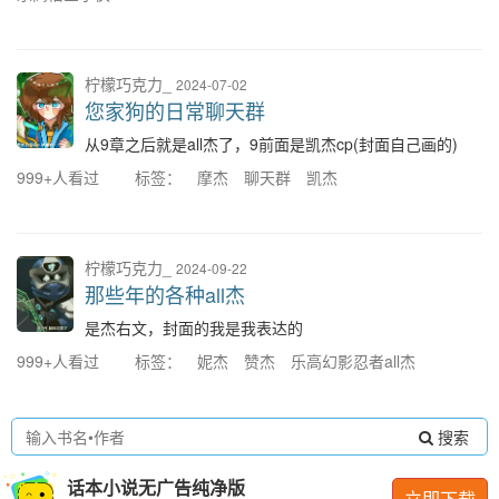
柠檬巧克力_
2024-07-02
您家狗的日常聊天群
从9章之后就是all杰了，9前面是凯杰cp(封面自己画的)
999+人看过
标签：
摩杰
聊天群
凯杰
柠檬巧克力_
2024-09-22
那些年的各种all杰
是杰右文，封面的我是我表达的
999+人看过
标签：
妮杰
赞杰
乐高幻影忍者all杰
搜索
话本小说无广告纯净版
立即下载