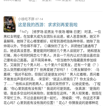
小徐吃不胖
07-14
这是我的西游：求求别再爱我啦
「1v7」［修罗场·前男友·午夜场·暧昧·日更］ 时漾，一位
黑红女明星，在加拿大成为女团队长出道，被人恶意抹黑，她又不
喜解释。她除了花心哪里都好，经常到酒吧泡各种帅哥，她除了泡
帅哥以外，节俭得不得了。 ◎痛快钓了五个，并把他们通通甩了
后，她说真没意思，要是能同时跟好几个男人谈就好了。 她和朋友
打赌，用小号同时网恋七个男人，并且一个月内让对方提出喜欢自
己要和自己面基。 这不简简单单。 ^但当她作为隐藏嘉宾参加综
艺，又碰到了七个男人时… 七个里六个前男友，还有一个是（？）
怎么突然都对她开屏了？别再爱她了好吗？！ ◎男友解锁中： -马
嘉祺：“我对不起你，但我们还是朋友对吗？” 男人红着眼，质问着
不敢发出声音的时漾。 -宋亚轩：“就这么把我忘了？你太没良心
了……” 他和从前判若两人，总喜欢突然停下，让她说爱他。 -丁程
鑫：“你心里到底有没有我？” 我说的可是到底。 -张真源：“是我的
错，我会多空出时间来陪你，就像现在这样。” 男人轻笑着，他现在
不常忙工作，不过总是和时漾一起忙。 -贺峻霖：“哼，你这还不算
花心吗？心里到底有没有我的位置！” 花心？你猜我说的是哪种花