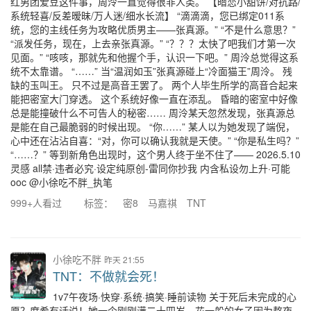
红男团爱豆这件事，周泠一直觉得很非人类。 【暗恋小甜饼/对抗路/
系统轻喜/反差暧昧/万人迷/细水长流】 “滴滴滴，您已绑定011系
统，您的主线任务为攻略优质男主——张真源。” “不是什么意思？”
“派发任务，现在，上去亲张真源。” “？？？太快了吧我们才第一次
见面。” “咳咳，那就先和他握个手，认识一下吧。” 周泠总觉得这系
统不太靠谱。 “……” 当“温润如玉”张真源碰上“冷面猫王”周泠。 残
缺的玉叫王。 只不过是高音王罢了。 两个人毕生所学的高音合起来
能把密室大门穿透。 这个系统好像一直在添乱。 昏暗的密室中好像
总是能撞破什么不可告人的秘密…… 周泠某天忽然发现，张真源总
是能在自己最脆弱的时候出现。 “你……” 某人以为她发现了端倪，
心中还在沾沾自喜：“对，你可以确认我就是天使。” “你是私生吗？”
“……？” 等到新角色出现时，这个男人终于坐不住了—— 2026.5.10
灵感 all禁·违者必究·设定纯原创-雷同你抄我 内含私设勿上升·可能
ooc @小徐吃不胖_执笔
999+人看过
标签：
密8
马嘉祺
TNT
小徐吃不胖
昨天 21:55
TNT：不做就会死！
1v7午夜场·快穿·系统·搞笑·睡前读物 关于死后未完成的心
愿？席希有话说！她一个刚刚满二十四岁，花一般的女子因为熬夜