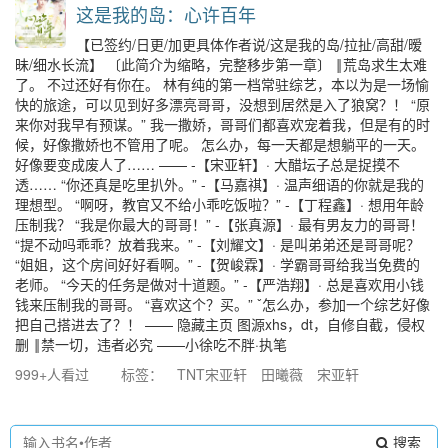
这是我的岛：心许百年
【已签约/日更/加更具体作者说/这是我的岛/拉扯/高甜/暧
昧/细水长流】 〔此简介为缩略，完整移步第一章〕 ‖荒岛求生太难
了。 不过还好有你在。 林有纯的第一档常驻综艺，本以为是一场愉
快的旅途，可以见到好多漂亮哥哥，没想到居然是入了狼窝？！ “原
来你对我早有预谋。” 我一撒娇，哥哥们都喜欢宠着我，但是有的时
候，好像撒娇也不管用了呢。 怎么办，每一天都是想躺平的一天。
好像要变成废人了…… —— -【宋亚轩】· 大醋坛子总是捉摸不
透…… “你还真是吃里扒外。” -【马嘉祺】· 温声细语的你就是我的
理想型。 “啊呀，教官又不给小乖吃饭啦？” -【丁程鑫】· 想用年龄
压制我？ “我是你最大的哥哥！” -【张真源】· 最有男友力的哥哥！
“提不动吗乖乖？放着我来。” -【刘耀文】· 是叫弟弟还是哥哥呢？
“姐姐，这个房间好好看啊。” -【贺峻霖】· 学霸哥哥给我当免费的
老师。 “今天的任务是做对十道题。” -【严浩翔】· 总是喜欢用小钱
钱来压制我的哥哥。 “喜欢这个？买。” ˇ怎么办，参加一个综艺好像
把自己搭进去了？！ —— 隐藏主页 图源xhs，dt，自修自截，侵权
删 ‖禁一切，违者必究 ——小徐吃不胖·执笔
999+人看过
标签：
TNT宋亚轩
田曦薇
宋亚轩
搜索