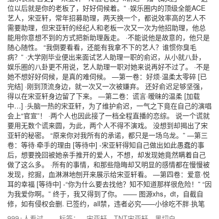
位以后就是你的老板了，好好伺候着。” ·娱乐圈内的顶级全能ACE
艺人，宋亚轩，常年招募助理，两天换一个，都说效率高的艺人不
需要助理，但宋亚轩的经纪人和老板一次又一次为他招助理，他总
能用你意想不到的方式把新助理轰走。 ·不能说他是故意的，他只是
随心随性。 “我倒要看看，还能有我拿不下的艺人？谁惯你臭毛
病？” ·大学刚毕业便出来面试艺人助理一职的俞迟，从小就八卦，
娱乐圈的八卦更不用说，艺人助理一职对她来说再好不过了。 ·不是
她不想好好伺候，是真的难伺候。 —第一卷：好烦·温柔太零碎 [已
完结] ·刚到顶流身边，就一次又一次被嫌弃。 还好俞迟足够坚强，
得以在宋亚轩身边留了下来。 —第二卷：谎言·暧昧的温柔 [加载
中…] ·头脑一热的宋亚轩，为了维护俞迟，一气之下竟在自己的演唱
会上“官宣”！ ·两个人也因此接了一档全程直播的恋综。 说一个谎就
要用无数个谎来圆，为此，两个人不得不演戏。 没想到却揭出了宋
亚轩的秘密。 “原来你对我所有的承诺，都只是一场乌龙。” —第三
卷：等待·牵手的理由 [等待中] -宋亚轩得知自己做出如此愚蠢的事
后，想要挽回被她亲手推开的爱人，不想，却发现她竟然瞒着自己
做了这么多。 ·所有的事情，和那些隐晦却又明显的感情都在慢慢被
发现，挖掘，血淋淋地刨开来展示给宋亚轩看。 —第四卷：爱意·悦
耳的幸福 [等待中] -“你为什么要去找他？知不知道那样很危险！” “因
为我爱你啊。” 终于，我又得到了你。 —— 图源xhs，dt，自截自
修，如有侵权会删. 已签约，all禁，违者必究——小徐吃不胖·执笔
999+人看过
标签：
宋亚轩
TNT宋亚轩
黑切白