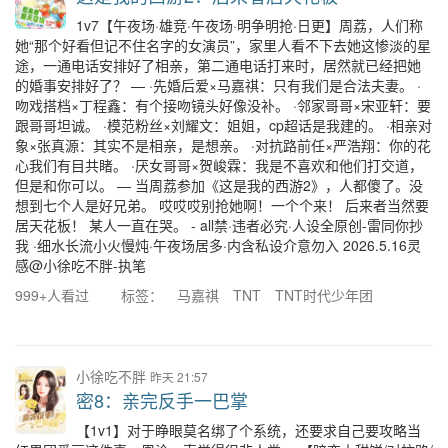
1v7【午夜场·雄竞·午夜场·明争明抢·日更】周荔，人们称
她“那个好看但记不住名字的女演员”，家里人看不下去她这惨淡的星
途，一通电话安排好了相亲，第二通电话打来时，居然就已经把她
的婚事安排好了？ — ·先婚后爱×马嘉祺：只有我们是合法夫妻。 ·
吻戏搭档×丁程鑫：有个接吻镜头好像没补。 ·邻家哥哥×宋亚轩：要
跟哥哥坦诚。 ·模范粉丝×刘耀文：姐姐，cp超话是我建的。 ·相亲对
象×张真源：其实不是相亲，是想亲。 ·对抗路前任×严浩翔：你的花
心我们有目共睹。 ·厌女哥哥×贺峻霖：我是不喜欢和他们打交道，
但是和你可以。 — 当周荔参加《这是我的西游2》，人都傻了。没
想到七个人是好兄弟。 哎哎哎别抢她啊！一个个来！ 后来者当然要
居天花板！ 某人一直在哭。 - all禁·违者必究·人设全原创-雷同你抄
我 ·细水长流小火慢炖·午夜场居多·内含私设介意勿入 2026.5.16灵
感@小徐吃不胖-执笔
999+人看过
标签：
马嘉祺
TNT
TNT时代少年团
小徐吃不胖
昨天 21:57
密8：亲完反手一巴掌
【1v1】对于睁眼莫名绑了个系统，还要求自己要攻略当