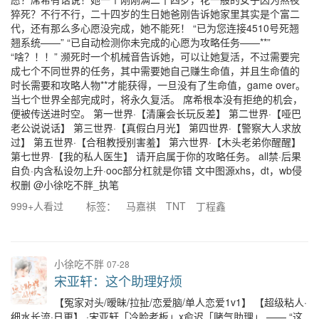
猝死？不行不行，二十四岁的生日她爸刚告诉她家里其实是个富二
代，还有那么多心愿没完成，她不能死！ “已为您连接4510号死翘
翘系统——” “已自动检测你未完成的心愿为攻略任务——**”
“啥？！！” 濒死时一个机械音告诉她，可以让她复活，不过需要完
成七个不同世界的任务，其中需要她自己赚生命值，并且生命值的
时长需要和攻略人物**才能获得，一旦没有了生命值，game over。
当七个世界全部完成时，将永久复活。 席希根本没有拒绝的机会，
便被传送进时空。 第一世界·【清廉会长玩反差】 第二世界·【哑巴
老公说说话】 第三世界·【真假白月光】 第四世界·【警察大人求放
过】 第五世界·【合租教授别害羞】 第六世界·【木头老弟你醒醒】
第七世界·【我的私人医生】 请开启属于你的攻略任务。 all禁·后果
自负·内含私设勿上升·ooc部分杠就是你错 文中图源xhs，dt，wb侵
权删 @小徐吃不胖_执笔
999+人看过
标签：
马嘉祺
TNT
丁程鑫
小徐吃不胖
07-28
宋亚轩：这个助理好烦
【冤家对头/暧昧/拉扯/恋爱脑/单人恋爱1v1】 【超级粘人·
细水长流·日更】 ·宋亚轩「冷脸老板」x俞迟「赌气助理」 —— “这