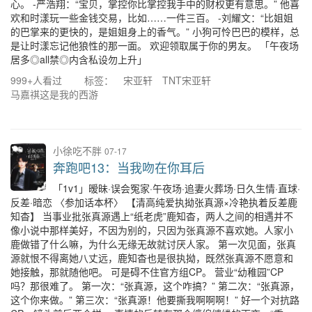
心。 -严浩翔：“宝贝，掌控你比掌控我手中的财权更有意思。” 他喜
欢和时漾玩一些金钱交易，比如……一件三百。 -刘耀文：“比姐姐
的巴掌来的更快的，是姐姐身上的香气。” 小狗可怜巴巴的模样，总
是让时漾忘记他狼性的那一面。 欢迎领取属于你的男友。 「午夜场
居多◎all禁◎内含私设勿上升」
999+人看过
标签：
宋亚轩
TNT宋亚轩
马嘉祺这是我的西游
小徐吃不胖
07-17
奔跑吧13：当我吻在你耳后
「1v1」暧昧·误会冤家·午夜场·追妻火葬场·日久生情·直球·
反差·暗恋 〈参加话本杯〉 【清高纯爱执拗张真源×冷艳执着反差鹿
知杳】 当事业批张真源遇上“纸老虎”鹿知杳，两人之间的相遇并不
像小说中那样美好，不因为别的，只因为张真源不喜欢她。 ​人家小
鹿做错了什么嘛，为什么无缘无故就讨厌人家。 第一次见面，张真
源就恨不得离她八丈远，鹿知杳也是很执拗，既然张真源不愿意和
她接触，那就随他吧。 可是碍不住官方组CP。 营业“幼稚园”CP
吗？那很难了。 第一次： ​“张真源，这个咋搞？” 第二次： ​“张真源，
这个你来做。” 第三次： ​“张真源！他要撕我啊啊啊！” 好一个对抗路