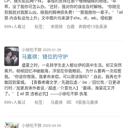
CP，镜头前后两个样。 事情的反转在那个缠绵缱绻的雨夜。 ​“乖
乖，没了我你可怎么办。” ​还好，我对你的误会及时解除。 “你刚见
到我就对我那么凶，赔我的精神损失费！” “那我赔你一辈子。” 「all
禁·内含私设勿上升」 ​文中图片均来源于xhs，dt，wb，侵权删
999+人看过
标签：
宋雨琦
白鹿
奔跑吧13张真源
小徐吃不胖
2025-01-29
马嘉祺：错位的守护
盛夏之时，一名转学生走入郁仪伊的高中生活。却又突然
离开。帧帧回忆冲破脑海，浮现在你我眼前。 为什么要再一次招惹
我。 “你说你恨我，我拿命来偿，可以原谅我吗？” 自此，我再也不
敢回到棠城。 【青春疼痛文学／先甜后虐／ be ／回忆性／日更进
行时／加更具体作者说／超虐／介意勿入】 “嘉祺，海棠花又开
了。” 【 all 禁·违者必究】——小徐吃不胖·执笔
999+人看过
标签：
马嘉祺
BE
tf家族马嘉祺
小徐吃不胖
2025-04-05